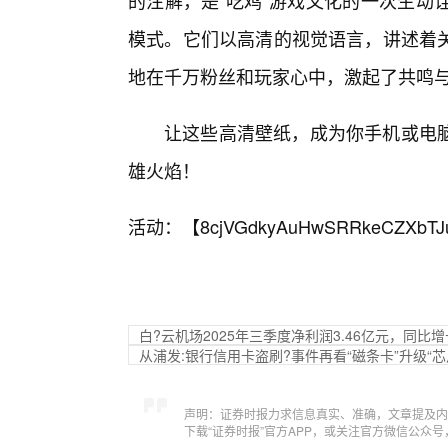
的注解，是“吃鸡”游戏文化的一次生动
模式。它们以高清的视觉语言，讲述着
地在千万粉丝和玩家心中，激起了共鸣
让这些高清壁纸，成为你手机或电
雄火焰！
活动：【
8cjVGdkyAuHwSRRkeCZXbTJ
白?云机场2025年三季度净利润3.46亿元，同比增长
从浦发:银行信用卡盗刷?事件再看“磁条卡”升级“芯
声明：证券时报力求信息真实、准确，文章提及内
下载“证券时报”官方APP，或关注官方微信公众