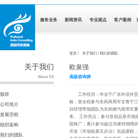
服务业务
新闻资讯
专业观点
客户案例
首页 / 关于我们 / 我们的团队
关于我们
欧泉强
About US
高级咨询师
致辞
工作经历：毕业于广东外语外贸
验，曾全程参与东风商用车甘青宁三
公司简介
目经理带领团队为东风柳汽商用车重
发展历程
务。 工作亮点：参与首创品系市场
国推广；累计参与超过35家经销商
组织架构
开发《市场拓展五步法》实战课程，
我们的团队