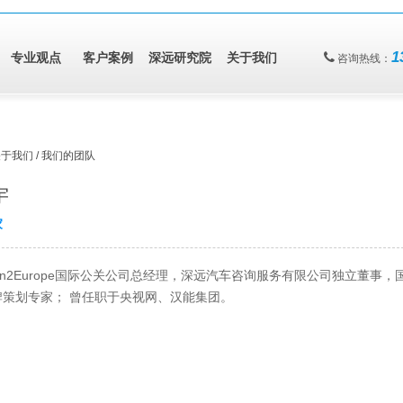
1
专业观点
客户案例
深远研究院
关于我们
咨询热线：
关于我们 / 我们的团队
宇
家
en2Europe国际公关公司总经理，深远汽车咨询服务有限公司独立董事，
牌策划专家； 曾任职于央视网、汉能集团。