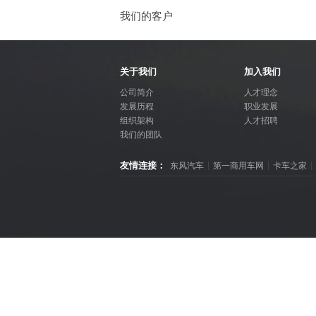
我们的客户
关于我们
加入我们
公司简介
人才理念
发展历程
职业发展
组织架构
人才招聘
我们的团队
友情连接：
东风汽车
第一商用车网
卡车之家