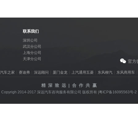
联系我们
深圳公司
武汉分公司
上海分公司
天津分公司
官方
汽车之家
赛迪弗
深远顾问
厦门金龙
上汽通用五菱
东风柳汽
东风商用车
精 深 致 远 | 合 作 共 赢
Copyrigh 2014-2017 深远汽车咨询服务有限公司 版权所有 |
粤ICP备16095563号-2